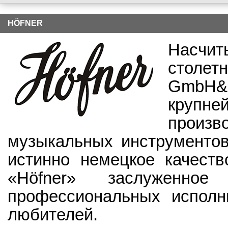
HÖFNER
Насч
столет
GmbH&
крупне
прои
музыкальных инструментов
истинно немецкое качеств
«Höfner» заслуженно
профессиональных исполни
любителей.