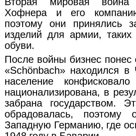
Вторая мировая война 
Хофнера и его компанию
поэтому они принялись з
изделий для армии, таких
обуви.
После войны бизнес понес 
«Schönbach» находился в 
население конфисковал
национализирована, в резул
забрана государством. Э
обрадовалась, поэтому 
Западную Германию, где осн
1948 году в Баварии.