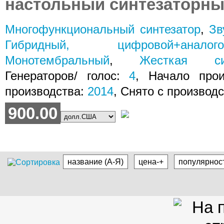
настольный синтезаторн
Многофункциональный синтезатор
,
Зв
Гибридный, цифровой+аналого
Монотембральный
,
Жесткая син
Генераторов/ голос:
4
, Начало про
производства:
2014
, Снято с производ
900.00
название (А-Я)
цена-+
популярнос