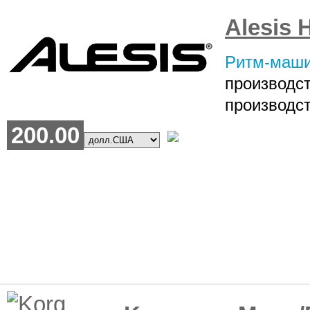
Alesis 
Ритм-маш
произво
производс
200.00