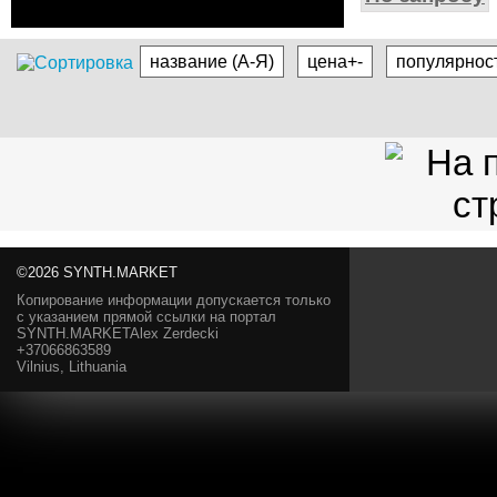
название (А-Я)
цена+-
популярнос
©2026 SYNTH.MARKET
Копирование информации допускается только
с указанием прямой ссылки на портал
SYNTH.MARKETAlex Zerdecki
+37066863589
Vilnius, Lithuania