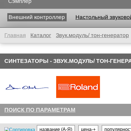
Сэмплер
Внешний контроллер
Настольный звуковой
Главная
Каталог
Звук.модуль/ тон-генератор
СИНТЕЗАТОРЫ - ЗВУК.МОДУЛЬ/ ТОН-ГЕНЕР
ПОИСК ПО ПАРАМЕТРАМ
название (А-Я)
цена-+
популярнос