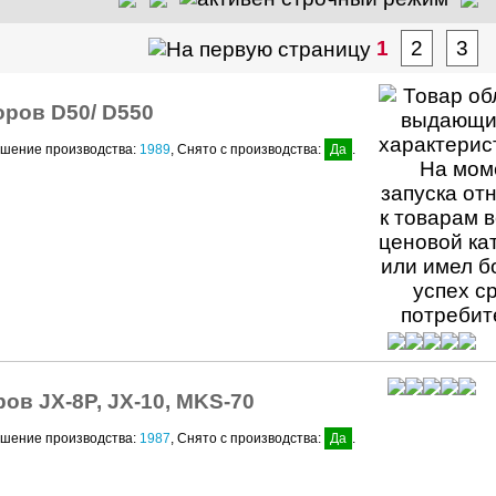
1
2
3
ров D50/ D550
ршение производства:
1989
, Снято с производства:
Да
.
ов JX-8P, JX-10, MKS-70
ршение производства:
1987
, Снято с производства:
Да
.