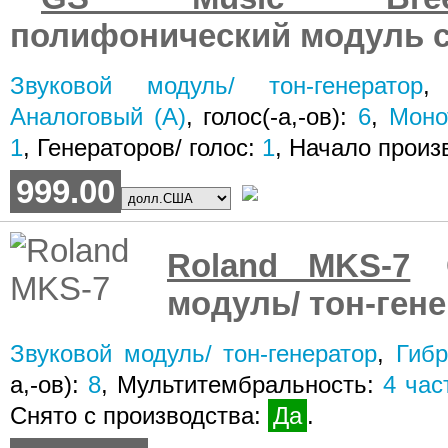
полифонический модуль с
Звуковой модуль/ тон-генератор
Аналоговый (A)
, голос(-а,-ов):
6
,
Моно
1
, Генераторов/ голос:
1
, Начало произ
999.00
Roland MKS-7
С
модуль/ тон-ген
Звуковой модуль/ тон-генератор
,
Гиб
а,-ов):
8
, Мультитембральность:
4
част
Снято с производства:
Да
.