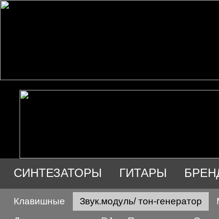
СИНТЕЗАТОРЫ
ГИТАРЫ
БРЕН
АУДИО
ПРОДАЖА
Клавишные
Звук.модуль/ тон-генератор