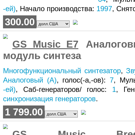
-ей)
, Начало производства:
1997
, Снят
300.00
GS Music E7
Аналогов
модуль синтеза
Многофункциональный синтезатор
,
Зв
Аналоговый (A)
, голос(-а,-ов):
7
, Мул
-ей)
, Саб-генераторов/ голос:
1
, Ге
синхронизация генераторов
.
1 799.00
GS Music Bree