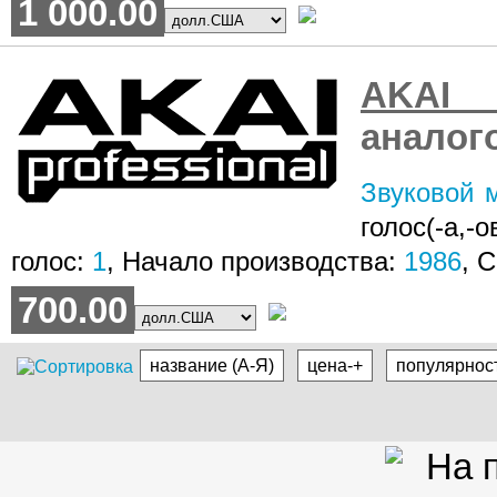
1 000.00
AKAI 
аналог
Звуковой м
голос(-а,-о
голос:
1
, Начало производства:
1986
, 
700.00
название (А-Я)
цена-+
популярнос