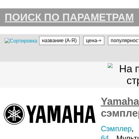
ПОИСК ПО ПАРАМЕТРАМ
название (А-Я)
цена-+
популярнос
Yamah
сэмпле
Сэмплер
64
, Мульт