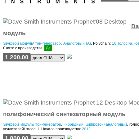
Da
модуль
Звуковой модуль/ тон-генератор
,
Аналоговый (A)
, Polychain:
16
голос(-а, -о
Снято с производства:
Да
.
1 200.00
полифонический синтезаторный модуль
Звуковой модуль/ тон-генератор
,
Гибридный, цифровой+аналоговый
, голос
усилителей/ голос:
1
, Начало производства:
2013
.
1 800.00