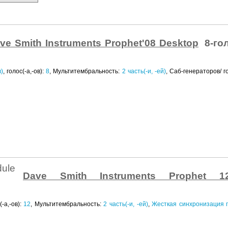
ve Smith Instruments Prophet'08 Desktop
8-го
в)
, голос(-а,-ов):
8
, Мультитембральность:
2
часть(-и, -ей)
, Саб-генераторов/ г
Dave Smith Instruments Prophet 1
(-а,-ов):
12
, Мультитембральность:
2
часть(-и, -ей)
,
Жесткая синхронизация 