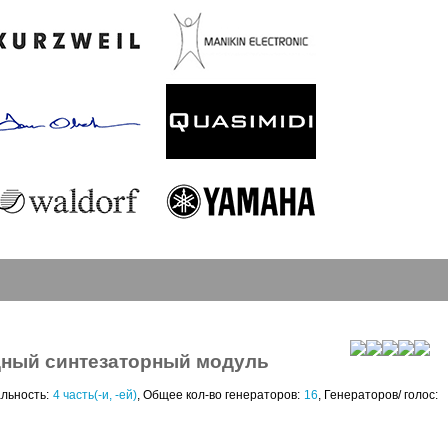
ный синтезаторный модуль
альность:
4
часть(-и, -ей)
, Общее кол-во генераторов:
16
, Генераторов/ голос: