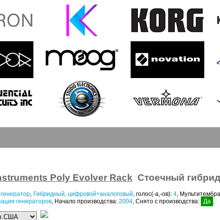
nstruments Poly Evolver Rack
Стоечный гибрид
-генератор
,
Гибридный, цифровой+аналоговый
, голос(-а,-ов):
4
, Мультитембр
зация генераторов
, Начало производства:
2004
, Снято с производства:
Да
.