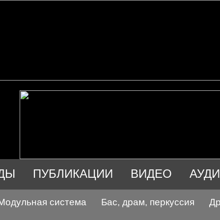
ДЫ
ПУБЛИКАЦИИ
ВИДЕО
АУД
Модульная система
Бас, драм, перкуссия
Др