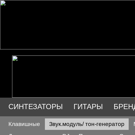
СИНТЕЗАТОРЫ
ГИТАРЫ
БРЕН
АУДИО
ПРОДАЖА
Клавишные
Звук.модуль/ тон-генератор