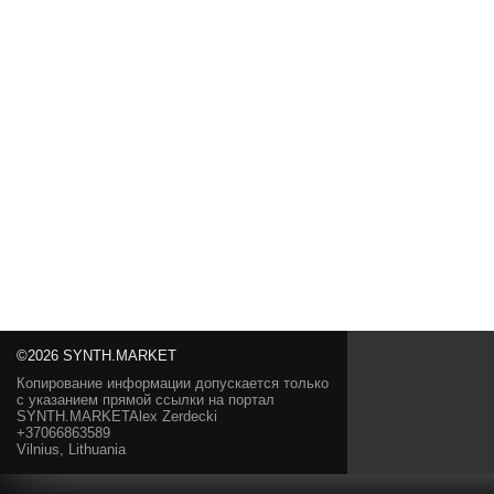
©2026 SYNTH.MARKET
Копирование информации допускается только
с указанием прямой ссылки на портал
SYNTH.MARKETAlex Zerdecki
+37066863589
Vilnius, Lithuania