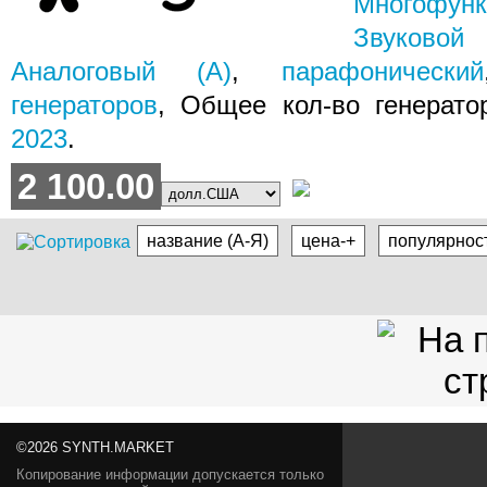
Многофун
Звуковой
Аналоговый (A)
,
парафонический
генераторов
, Общее кол-во генерат
2023
.
2 100.00
название (А-Я)
цена-+
популярнос
©2026 SYNTH.MARKET
Копирование информации допускается только