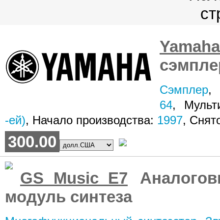
Yamah
сэмпле
Сэмплер
64
, Мульт
-ей)
, Начало производства:
1997
, Снят
300.00
GS Music E7
Аналогов
модуль синтеза