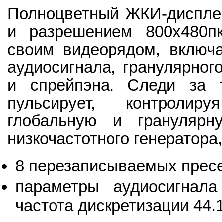
Полноцветный ЖКИ-дисплей
и разрешением 800x480пк
своим видеорядом, включ
аудиосигнала, гранулярног
и спрейпэна. Следи за т
пульсирует, контролир
глобальную и гранулярн
низкочастотного генератора,
8 перезаписываемых пресет
параметры аудиосигнала
частота дискретизации 44.