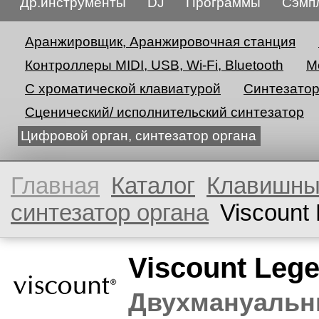
Др.инструменты
DJ
Программы
Сэмп
Аранжировщик, Аранжировочная станция
Контроллеры MIDI, USB, Wi-Fi, Bluetooth
М
С хроматической клавиатурой
Синтезато
Сценический/ исполнительский синтезатор
Цифровой орган, синтезатор органа
Главная
Каталог
Клавишн
синтезатор органа
Viscount
Viscount Lege
Двухмануальны