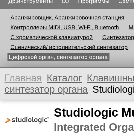
Др.инструменты
DJ
Программы
Сэмп
Аранжировщик, Аранжировочная станция
Контроллеры MIDI, USB, Wi-Fi, Bluetooth
М
С хроматической клавиатурой
Синтезато
Сценический/ исполнительский синтезатор
Цифровой орган, синтезатор органа
Главная
Каталог
Клавишн
синтезатор органа
Studiolo
Studiologic 
Integrated Org