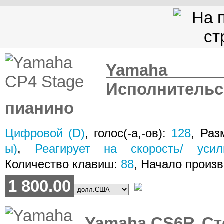
Yamaha
Исполните
пианино
Цифровой (D)
, голос(-а,-ов):
128
, Раз
ы)
,
Реагирует на скорость/ уси
Количество клавиш:
88
, Начало произ
1 800.00
Yamaha CS6R
Ст