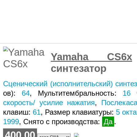
Yamaha CS6x
синтезатор
Сценический (исполнительский) синте
ов):
64
, Мультитембральность:
16
скорость/ усилие нажатия
,
Послекас
клавиш:
61
, Размер клавиатуры:
5
окта
1999
, Снято с производства:
Да
.
400.00