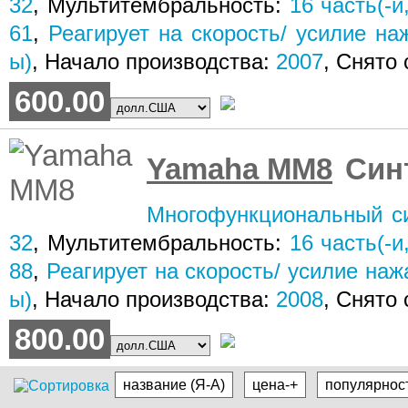
32
, Мультитембральность:
16
часть(-и,
61
,
Реагирует на скорость/ усилие на
ы)
, Начало производства:
2007
, Снято
600.00
Yamaha MM8
Син
Многофункциональный си
32
, Мультитембральность:
16
часть(-и,
88
,
Реагирует на скорость/ усилие наж
ы)
, Начало производства:
2008
, Снято
800.00
название (Я-А)
цена-+
популярнос