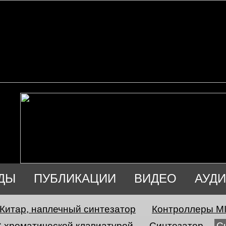
ДЫ
ПУБЛИКАЦИИ
ВИДЕО
АУД
Китар, наплечный синтезатор
Контроллеры MID
 хроматической клавиатурой
Синтезатор
С