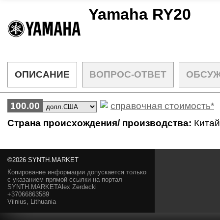
Yamaha RY20
ОПИСАНИЕ
ВОПРОС-ОТВЕТ
ОБСУ
100.00
справочная стоимость*
Страна происхождения/ производства:
Китай
©2026 SYNTH.MARKET
Копирование информации допускается только
с указанием прямой ссылки на портал
SYNTH.MARKETAlex Zerdecki
+37066863589
Vilnius, Lithuania