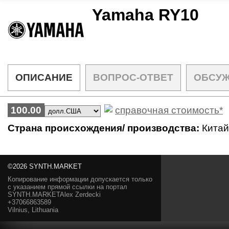
Yamaha RY10
ОПИСАНИЕ
ВОПРОС-ОТВЕТ
ОБСУ
100.00
справочная стоимость*
Страна происхождения/ производства:
Китай
©2026 SYNTH.MARKET
Копирование информации допускается только
с указанием прямой ссылки на портал
SYNTH.MARKETAlex Zerdecki
+37066863589
Vilnius, Lithuania