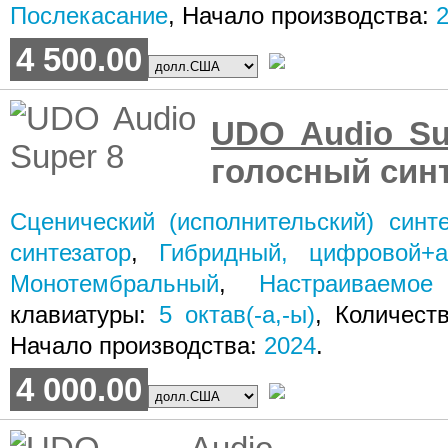
Послекасание
, Начало производства:
4 500.00
UDO Audio Su
голосный син
Сценический (исполнительский) синте
синтезатор
,
Гибридный, цифровой+а
Монотембральный
,
Настраиваемо
клавиатуры:
5
октав(-а,-ы)
, Количест
Начало производства:
2024
.
4 000.00