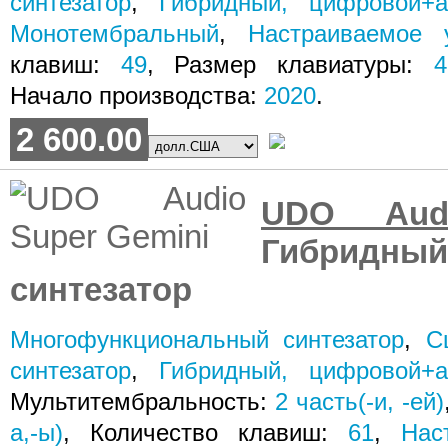
синтезатор
,
Гибридный, цифровой+а
Монотембральный
,
Настраиваемое 
клавиш:
49
, Размер клавиатуры:
4
Начало производства:
2020
.
2 600.00
UDO Aud
Гибридн
синтезатор
Многофункциональный синтезатор
,
С
синтезатор
,
Гибридный, цифровой+а
Мультитембральность:
2
часть(-и, -ей)
а,-ы)
, Количество клавиш:
61
,
Нас