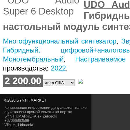
UDO Audi
Гибрид
настольный модуль синте
Многофункциональный синтезатор
,
Зв
Гибридный, цифровой+аналогов
Монотембральный
,
Настраиваемо
производства:
2022
.
2 200.00
©2026 SYNTH.MARKET
Копирование информации допускается только
с указанием прямой ссылки на портал
SYNTH.MARKETAlex Zerdecki
+37066863589
Vilnius, Lithuania