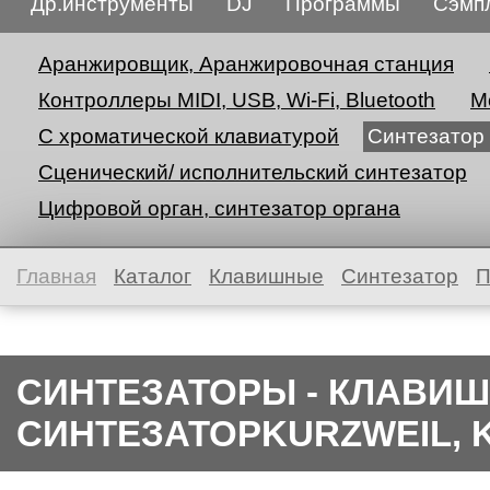
Др.инструменты
DJ
Программы
Сэмп
Аранжировщик, Аранжировочная станция
Контроллеры MIDI, USB, Wi-Fi, Bluetooth
М
С хроматической клавиатурой
Синтезатор
Сценический/ исполнительский синтезатор
Цифровой орган, синтезатор органа
Главная
Каталог
Клавишные
Синтезатор
П
СИНТЕЗАТОРЫ - КЛАВИШ
СИНТЕЗАТОРKURZWEIL, 