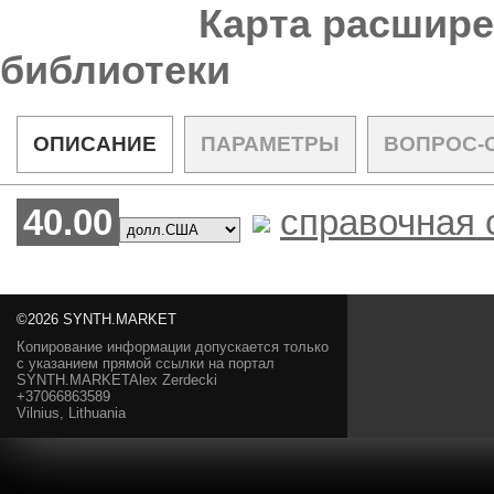
Карта расшире
библиотеки
ОПИСАНИЕ
ПАРАМЕТРЫ
ВОПРОС-
40.00
справочная 
©2026 SYNTH.MARKET
Копирование информации допускается только
с указанием прямой ссылки на портал
SYNTH.MARKETAlex Zerdecki
+37066863589
Vilnius, Lithuania