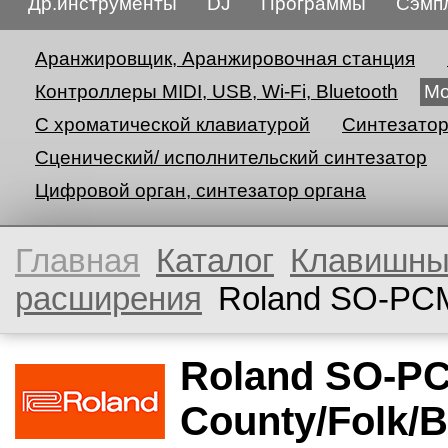
Др.инструменты
DJ
Программы
Сэмп
Аранжировщик, Аранжировочная станция
Контроллеры MIDI, USB, Wi-Fi, Bluetooth
Мо
С хроматической клавиатурой
Синтезато
Сценический/ исполнительский синтезатор
Цифровой орган, синтезатор органа
Главная
Каталог
Клавишн
расширения
Roland SO-PCM
Roland SO-P
County/Folk/B