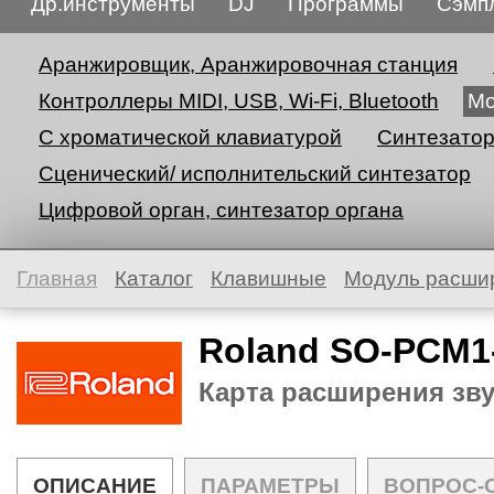
Др.инструменты
DJ
Программы
Сэмп
Аранжировщик, Аранжировочная станция
Контроллеры MIDI, USB, Wi-Fi, Bluetooth
Мо
С хроматической клавиатурой
Синтезато
Сценический/ исполнительский синтезатор
Цифровой орган, синтезатор органа
Главная
Каталог
Клавишные
Модуль расши
Roland SO-PCM1
Карта расширения зв
ОПИСАНИЕ
ПАРАМЕТРЫ
ВОПРОС-