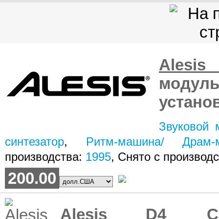
Alesi
модуль
устано
Звуковой 
синтезатор
,
Ритм-машина/ Драм-
производства:
1995
, Снято с производ
200.00
Alesis D4
Сто