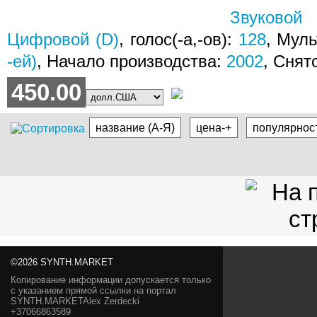
Звуковой
Цифровой (D)
, голос(-а,-ов):
128
, Мул
-ей)
, Начало производства:
2002
, Снят
450.00
название (А-Я)
цена-+
популярнос
©2026 SYNTH.MARKET
Копирование информации допускается только
с указанием прямой ссылки на портал
SYNTH.MARKETAlex Zerdecki
+37066863589