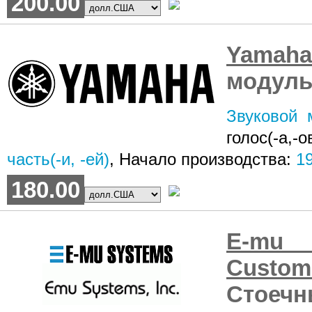
200.00
Yamah
модуль
Звуковой 
голос(-а,
часть(-и, -ей)
, Начало производства:
1
180.00
E-mu 
Custo
Стоечн