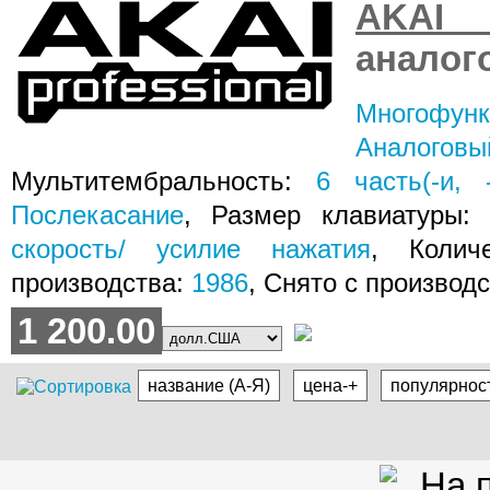
AKAI 
аналог
Многофун
Аналогов
Мультитембральность:
6
часть(-и, 
Послекасание
, Размер клавиатуры:
скорость/ усилие нажатия
, Колич
производства:
1986
, Снято с производ
1 200.00
название (А-Я)
цена-+
популярнос