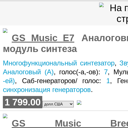
GS Music E7
Аналогов
модуль синтеза
Многофункциональный синтезатор
,
Зв
Аналоговый (A)
, голос(-а,-ов):
7
, Мул
-ей)
, Саб-генераторов/ голос:
1
, Ге
синхронизация генераторов
.
1 799.00
GS Music Bree