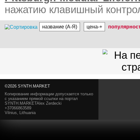
нажатию клавишный контро
название (А-Я)
цена-+
популярнос
©2026 SYNTH.MARKET
Копирование информации допускается только
с указанием прямой ссылки на портал
SYNTH.MARKETAlex Zerdecki
+37066863589
Vilnius, Lithuania