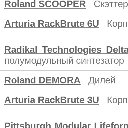
Roland SCOOPER
Скэттер
Arturia RackBrute 6U
Корп
Radikal Technologies Del
полумодульный синтезатор
Roland DEMORA
Дилей
Arturia RackBrute 3U
Корп
Pittsburgh Modular Lifefo