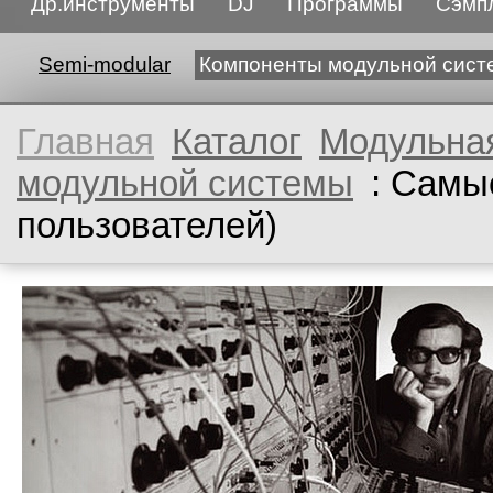
Др.инструменты
DJ
Программы
Сэмп
Semi-modular
Компоненты модульной сист
Главная
Каталог
Модульна
модульной системы
: Самы
пользователей)