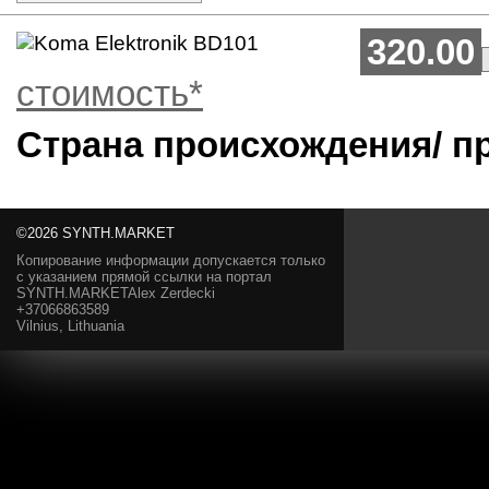
320.00
стоимость*
Страна происхождения/ п
©2026 SYNTH.MARKET
Копирование информации допускается только
с указанием прямой ссылки на портал
SYNTH.MARKETAlex Zerdecki
+37066863589
Vilnius, Lithuania