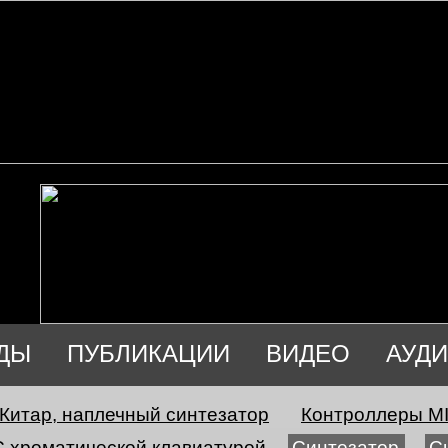
ДЫ
ПУБЛИКАЦИИ
ВИДЕО
АУД
Китар, наплечный синтезатор
Контроллеры MID
С хроматической клавиатурой
Синтезатор
С