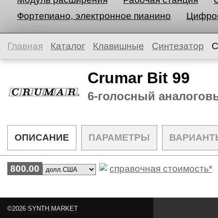
Фортепиано, электронное пианино
Цифров
Главная
Каталог
Клавишные
Синтезатор
C
Crumar Bit 99
6-голосный аналогов
ОПИСАНИЕ
ПАРАМЕТРЫ
ВАРИАНТ
800.00
справочная стоимость*
©2026 SYNTH.MARKET