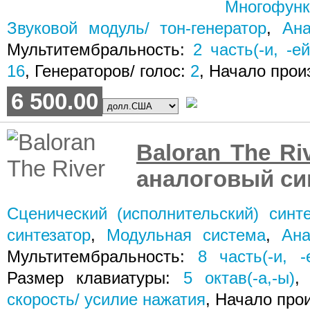
Многофун
Звуковой модуль/ тон-генератор
,
Ана
Мультитембральность:
2
часть(-и, -ей
16
, Генераторов/ голос:
2
, Начало прои
6 500.00
Baloran The Ri
аналоговый си
Сценический (исполнительский) синте
синтезатор
,
Модульная система
,
Ана
Мультитембральность:
8
часть(-и, -
Размер клавиатуры:
5
октав(-а,-ы)
скорость/ усилие нажатия
, Начало про