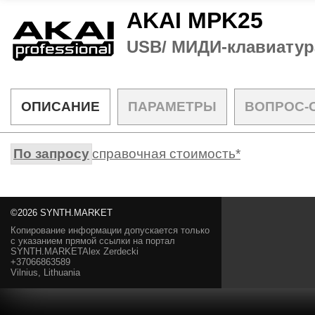
AKAI MPK25
USB/ МИДИ-клавиатур
ОПИСАНИЕ
ПАРАМЕТРЫ
ВОПРОС-
По запросу
справочная стоимость*
©2026 SYNTH.MARKET
Копирование информации допускается только
с указанием прямой ссылки на портал
SYNTH.MARKETAlex Zerdecki
+37066863589
Vilnius, Lithuania