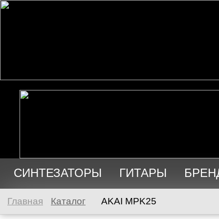
СИНТЕЗАТОРЫ
ГИТАРЫ
БРЕН
АУДИО
ПРОДАЖА
Главная
Каталог
AKAI MPK25