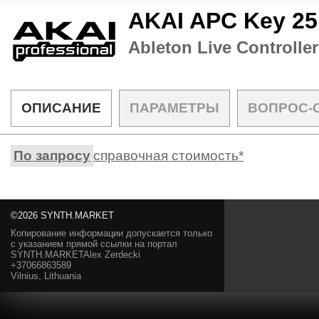
AKAI APC Key 25
Ableton Live Controller
ОПИСАНИЕ
ПАРАМЕТРЫ
ВОПРОС-
По запросу
справочная стоимость*
©2026 SYNTH.MARKET
Копирование информации допускается только
с указанием прямой ссылки на портал
SYNTH.MARKETAlex Zerdecki
+37066863589
Vilnius, Lithuania