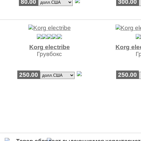
80.00
300.00
Korg electribe
Korg ele
Грувбокс
Г
250.00
250.00