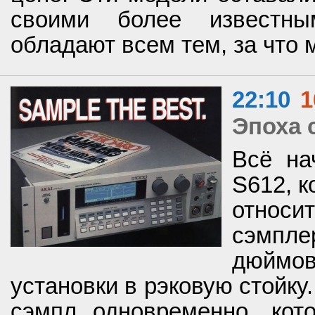
своими более известны
обладают всем тем, за что
22:10
1
Эпоха 
Всё на
S612, к
отно
сэмпле
дюймов
установки в рэковую стойку.
сэмпл одновременно, кот