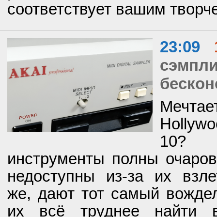
соответствует вашим творч
23:09
сэмпл
бескон
Мечтае
Hollyw
10? 
инструменты полны очарова
недоступны из-за их взле
же, дают тот самый вожде
их всё труднее найти 