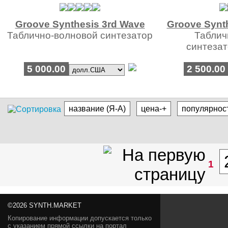
Groove Synthesis 3rd Wave
Groove Synt
Таблично-волновой синтезатор
Таблич
синтеза
5 000.00
2 500.00
название (Я-А)
цена-+
популярнос
1
©2026 SYNTH.MARKET
Копирование информации допускается только
с указанием прямой ссылки на портал