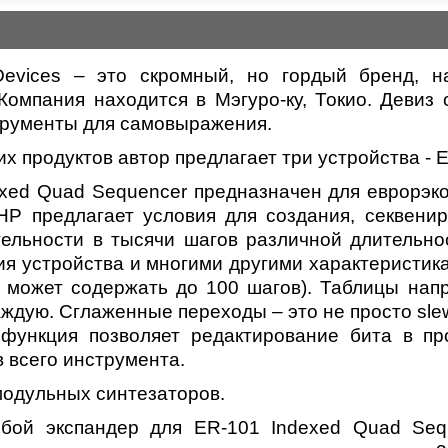
 Devices – это скромный, но гордый бренд, 
 Компания находится в Мэгуро-ку, Токио. Девиз 
трументы для самовыражения.
их продуктов автор предлагает три устройства - 
exed Quad Sequencer предназначен для еврорэк
P предлагает условия для создания, секвени
ельности в тысячи шагов различной длительно
я устройства и многими другими характеристика
н может содержать до 100 шагов). Таблицы напря
аждую. Сглаженные переходы – это не просто sl
функция позволяет редактирование бита в пр
 всего инструмента.
 модульных синтезаторов.
собой экспандер для ER-101 Indexed Quad Se