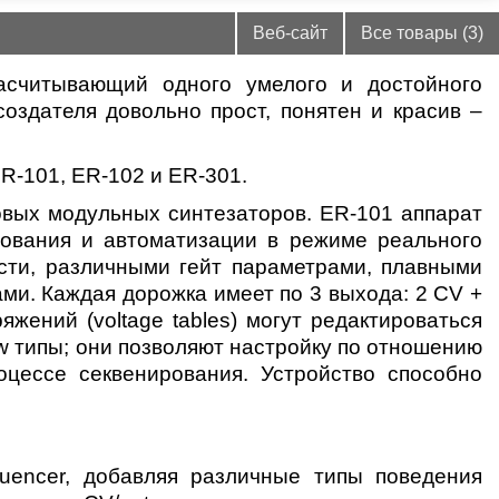
Веб-сайт
Все товары (3)
насчитывающий одного умелого и достойного
создателя довольно прост, понятен и красив –
ER-101, ER-102 и ER-301.
овых модульных синтезаторов. ER-101 аппарат
рования и автоматизации в режиме реального
сти, различными гейт параметрами, плавными
ми. Каждая дорожка имеет по 3 выхода: 2 CV +
жений (voltage tables) могут редактироваться
ew типы; они позволяют настройку по отношению
оцессе секвенирования. Устройство способно
quencer, добавляя различные типы поведения