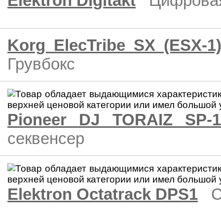
Elektron Digitakt
Цифровая
Korg ElecTribe SX (ESX-1
Грувбокс
Pioneer DJ TORAIZ SP-1
секвенсер
Elektron Octatrack DPS1
C