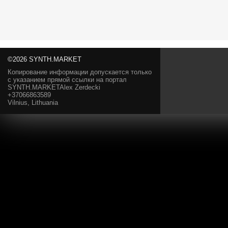
©2026 SYNTH.MARKET
Копирование информации допускается только
с указанием прямой ссылки на портал
SYNTH.MARKETAlex Zerdecki
+37066863589
Vilnius, Lithuania