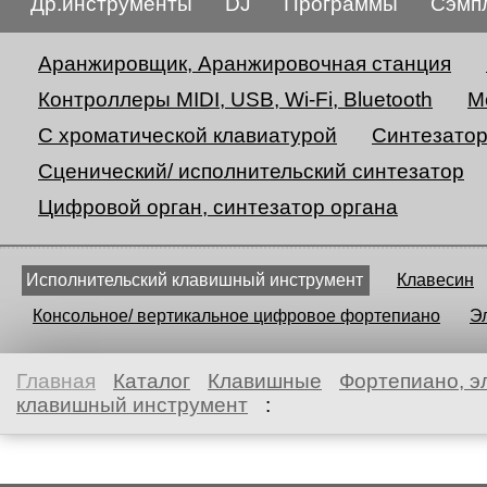
Др.инструменты
DJ
Программы
Сэмп
Аранжировщик, Аранжировочная станция
Контроллеры MIDI, USB, Wi-Fi, Bluetooth
М
С хроматической клавиатурой
Синтезато
Сценический/ исполнительский синтезатор
Цифровой орган, синтезатор органа
Исполнительский клавишный инструмент
Клавесин
Консольное/ вертикальное цифровое фортепиано
Э
Главная
Каталог
Клавишные
Фортепиано, э
клавишный инструмент
: