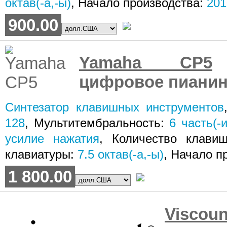
октав(-а,-ы)
, Начало производства:
201
900.00
Yamaha CP5
цифровое пиани
Синтезатор клавишных инструментов
128
, Мультитембральность:
6
часть(-и
усилие нажатия
, Количество клави
клавиатуры:
7.5
октав(-а,-ы)
, Начало п
1 800.00
Visco