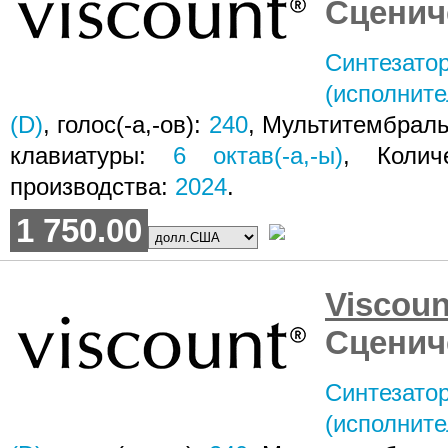
Сценич
Синтезат
(исполните
(D)
, голос(-а,-ов):
240
, Мультитембрал
клавиатуры:
6
октав(-а,-ы)
, Коли
производства:
2024
.
1 750.00
Visco
Сценич
Синтезат
(исполните