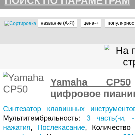
ПОИСК ПО ПАРАМЕТРАМ
название (А-Я)
цена-+
популярнос
Yamaha CP50
цифровое пиани
Синтезатор клавишных инструменто
Мультитембральность:
3
часть(-и, -
нажатия
,
Послекасание
, Количество