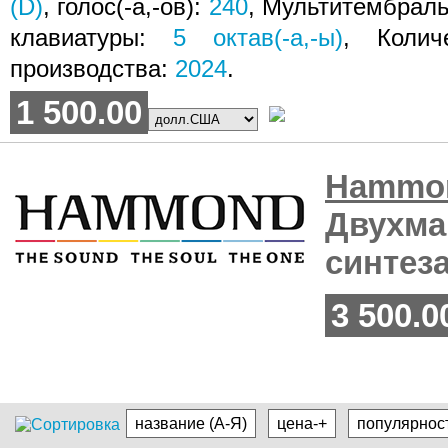
(D)
, голос(-а,-ов):
240
, Мультитембрал
клавиатуры:
5
октав(-а,-ы)
, Коли
производства:
2024
.
1 500.00
Hamm
Двухма
синтез
3 500.0
название (А-Я)
цена-+
популярнос